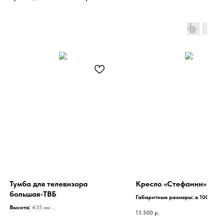
Тумба для телевизора
Кресло «Стефанни»
большая-ТВБ
Габаритные размеры: в 1000*
750
Высота:
435 мм
13 500
р.
Наполнение: ППУ, синтепон, 
Ширина:
1200 мм