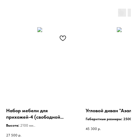
Набор мебели для
Угловой диван "Азалья
прихожей-4 (свободной
Габаритные размеры: 2500*1
комплектации)
Спальное место: 2170*1350
Высота:
2100 мм
45 300
р.
Наполнение: Независимый п
Ширина:
1305x1305 мм
27 500
р.
блок, ППУ, синтепон, войлок.
Глубина:
400 мм