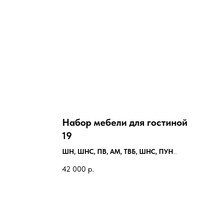
Набор мебели для гостиной
19
ШН, ШНС, ПВ, АМ, ТВБ, ШНС, ПУН
Высота:
1670 мм
42 000
р.
Ширина:
2855 мм
Глубина:
560 мм
место под ТВ 685/1200 мм
Материал:
ЛДСП