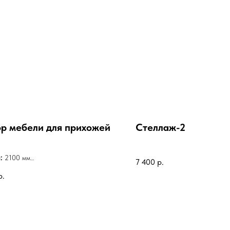
р мебели для прихожей
Стеллаж-2
:
2100 мм
7 400
р.
а:
600 мм
р.
а:
400 мм