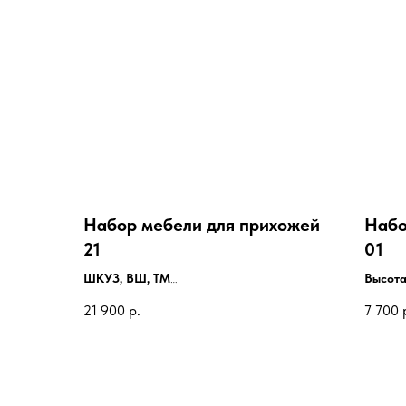
Набор мебели для прихожей
Набо
21
01
ШКУЗ, ВШ, ТМ
Высота
Высота:
2100 мм
Ширин
21 900
р.
7 700
Ширина:
705х1305 мм
Глубин
Глубина:
400 мм