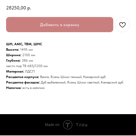
28250,00
р.
Добавить в корзину
ШН, АМС, ТВМ, ШНС
Высота:
1495 мм
Ширина:
2100 мм
Глубина:
386 мм
место под ТВ 685/1200 мм
Материал:
ЛДСП
Расцветка корпуса:
Венге, Ясень Шимо темный, Канадский дуб
Расцветка фасадов:
Дуб выбеленный, Ясень Шимо светлый, Канадский дуб
Наличие:
есть в наличии
Tilda
Made on