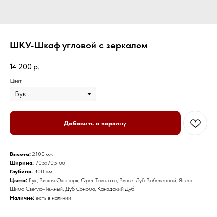
ШКУ-Шкаф угловой с зеркалом
14 200
р.
Цвет
Добавить в корзину
Высота:
2100 мм
Ширина:
705х705 мм
Глубина:
400 мм
Цвета:
Бук, Вишня Оксфорд, Орех Таволато, Венге-Дуб Выбеленный, Ясень
Шимо Светло-Темный, Дуб Сонома, Канадский Дуб
Наличие:
есть в наличии