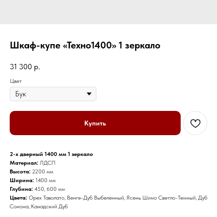
Шкаф-купе «Техно1400» 1 зеркало
31 300
р.
Цвет
Купить
2-х дверный 1400 мм 1 зеркало
Материал:
ЛДСП
Высота:
2200 мм
Ширина:
1400 мм
Глубина:
450, 600 мм
Цвета:
Орех Таволато, Венге-Дуб Выбеленный, Ясень Шимо Светло-Темный, Дуб
Сонома, Канадский Дуб