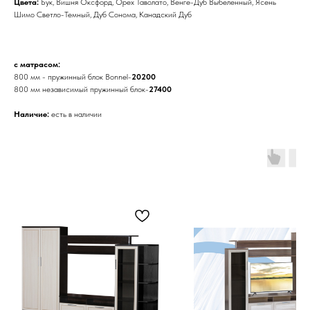
Цвета:
Бук, Вишня Оксфорд, Орех Таволато, Венге-Дуб Выбеленный, Ясень
Шимо Светло-Темный, Дуб Сонома, Канадский Дуб
с матрасом:
800 мм - пружинный блок Bonnel-
20200
800 мм независимый пружинный блок-
27400
Наличие:
есть в наличии