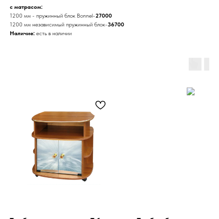
с матрасом:
1200 мм - пружинный блок Bonnel-
27000
1200 мм независимый пружинный блок-
36700
Наличие:
есть в наличии