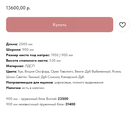
13600,00
р.
Купить
Длина:
2000 мм
Ширина:
900 мм
Размер места под матрас:
1950 / 900 мм
Высота спального места:
530 мм
Материал:
ЛДСП
Цвета:
Бук, Вишня Оксфорд, Орех Таволато, Венге-Дуб Выбеленный, Ясень
Шимо Светло-Темный, Дуб Сонома, Канадский Дуб
Направляющие для ящиков
: шариковые, полного выдвижения
Наличие
: есть в наличии
900 мм - пружинный блок Bonnel-
23500
900 мм независимый пружинный блок-
31400